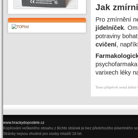
Jak zmírni
Pro zmírnění n
jídelníček
. Ome
potraviny bohat
cvičení
, napřík
Farmakologick
psychofarmaka p
varixech léky n
Tento příspěvek nemá žádný 
www.hrackydopostele.cz
Kopírování veškerého obsahu z těchto stránek je bez předchozího písemného s
Stránky nejsou vhodné pro osoby mladší 18 let.