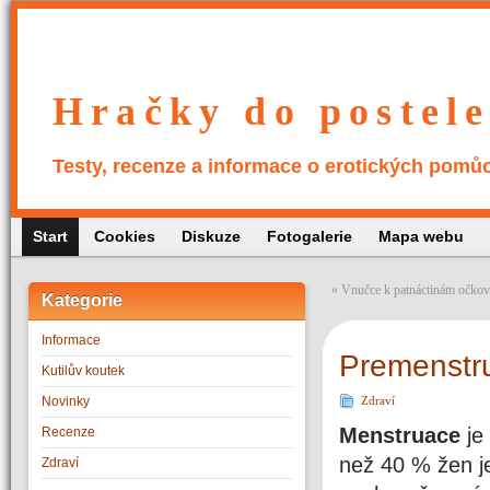
Hračky do postele
Testy, recenze a informace o erotických pomů
Start
Cookies
Diskuze
Fotogalerie
Mapa webu
«
Vnučce k patnáctinám očkov
Kategorie
Informace
Premenstr
Kutilův koutek
Novinky
Zdraví
Menstruace
je 
Recenze
než 40 % žen 
Zdraví