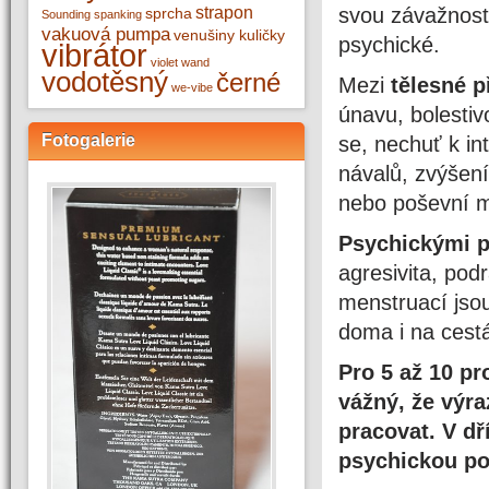
strapon
svou závažností
sprcha
Sounding
spanking
vakuová pumpa
venušiny kuličky
psychické.
vibrátor
violet wand
vodotěsný
černé
Mezi
tělesné 
we-vibe
únavu, bolestiv
Fotogalerie
se, nechuť k in
návalů, zvýšen
nebo poševní 
Psychickými p
agresivita, podr
menstruací jso
doma i na cest
Pro 5 až 10 p
vážný, že výra
pracovat. V d
psychickou po